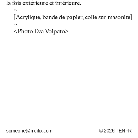
la fois extérieure et intérieure.
~
[Acrylique, bande de papier, colle sur masonite]
~
<Photo Eva Volpato>
someone@mcilix.com
© 2026
IT
EN
FR