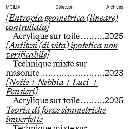
MCILIX
Sélection
Archives
[Entropia geometrica (lineare)
controllata]
Acrylique sur toile
2025
[Antitesi (di vita) ipotetica non
verificabile]
Technique mixte sur
masonite
2023
[Notte + Nebbia + Luci +
Pensieri]
Acrylique sur toile
2025
Teoria di forze simmetriche
imperfette
Technique mixte sur