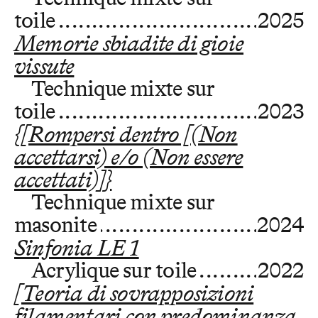
toile
2025
Memorie sbiadite di gioie
vissute
Technique mixte sur
toile
2023
{[Rompersi dentro [(Non
accettarsi) e/o (Non essere
accettati)]}
Technique mixte sur
masonite
2024
Sinfonia LE 1
Acrylique sur toile
2022
[Teoria di sovrapposizioni
filamentari con predominanza