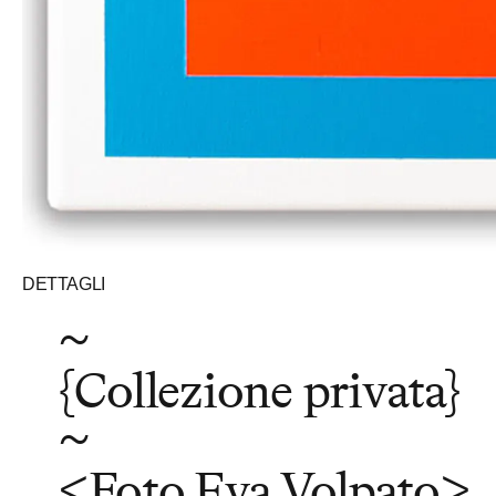
DETTAGLI
~
{Collezione privata}
~
<Foto Eva Volpato>