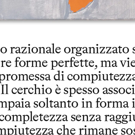
 razionale organizzato s
re forme perfette, ma vie
a promessa di compiutezza
Il cerchio è spesso assoc
 compaia soltanto in forma
 completezza senza raggiu
piutezza che rimane sos