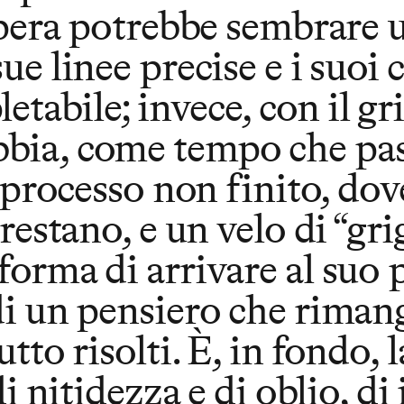
’opera potrebbe sembrare
ue linee precise e i suoi
abile; invece, con il gri
bia, come tempo che pass
n processo non finito, dov
rrestano, e un velo di “gr
 forma di arrivare al su
di un pensiero che riman
to risolti. È, in fondo, la
di nitidezza e di oblio, d