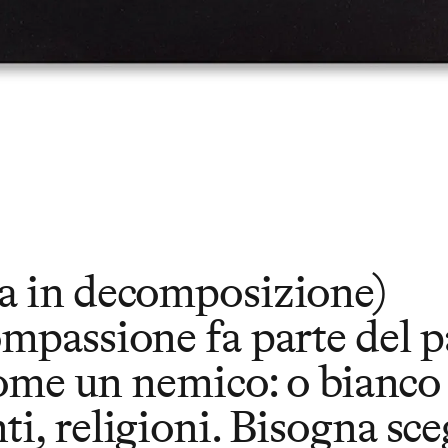
ta in decomposizione)
ompassione fa parte del p
come un nemico: o bianco 
, religioni. Bisogna sceg